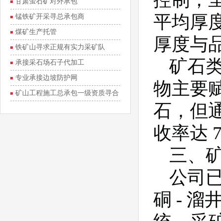
甘肃萤石矿对外承包
平均厚度 
锰铁矿开采寻总承包商
煤矿生产托管
厚度与品
铁矿山寻求正规有实力采矿队
矿石类
承接采石场石子代加工
专业承接边坡防护网
物主要
矿山工程施工总承包一级资质寻合
石，但
作
收率达 
三、
公司已
硐 - 溜