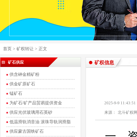
首页
>
矿权转让
> 正文
矿石供应
矿权信息
供含砷金精矿粉
供金矿原矿石
锰矿石
为矿石/矿产品贸易提供资金
2025-9-9 11:43:51
供应光伏玻璃用石英砂
来源：
北斗矿权
低温滑轨消音油 滚珠导轨润滑脂
供应蒙古国铁矿石
一、