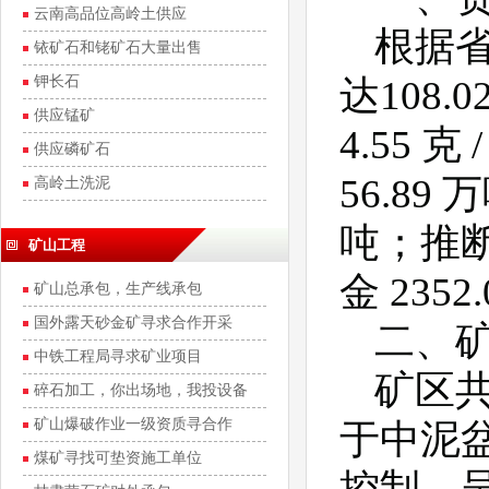
云南高品位高岭土供应
根据
铱矿石和铑矿石大量出售
钾长石
达108.
供应锰矿
4.55
供应磷矿石
56.89 
高岭土洗泥
吨；推断
矿山工程
金 2352
矿山总承包，生产线承包
国外露天砂金矿寻求合作开采
二、
中铁工程局寻求矿业项目
矿区共
碎石加工，你出场地，我投设备
矿山爆破作业一级资质寻合作
于中泥
煤矿寻找可垫资施工单位
控制，呈