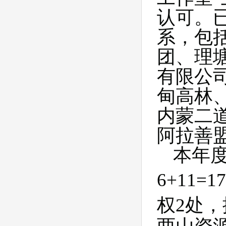
认可。
系，包
团、理
有限公
甸高林
内蒙二
阿拉善
本年
6+11=17
权
2
处，