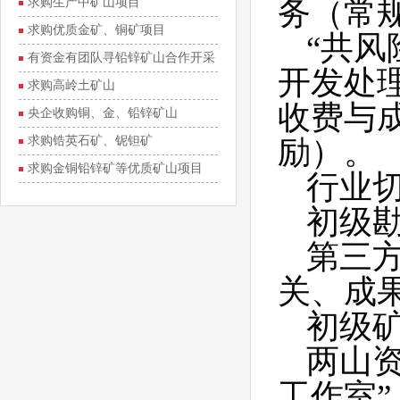
目
务（常
求购生产中矿山项目
求购优质金矿、铜矿项目
“
共风
有资金有团队寻铅锌矿山合作开采
开发处
求购高岭土矿山
收费与
央企收购铜、金、铅锌矿山
求购锆英石矿、铌钽矿
励）。
求购金铜铅锌矿等优质矿山项目
行业
初级
第三
关、成
初级
两山
工作室