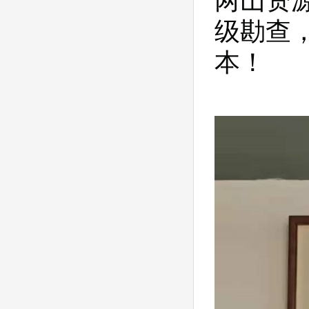
两山资
级勘查
本！