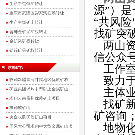
矿20%的股权
生产中铅锌矿转让
源”）
重庆市武隆区彭家湾石场转让
“共风
生产中煤矿山转让
找矿突
含砷金矿采矿权转让
金矿采矿权转让
两山
铅锌矿采矿权转让
信公众
工作
求购矿权
致力
收购新疆青海甘肃地区优质矿权
主体
矿业集团求购中型以上金属矿山
求购云南贵州优质矿山项目
找矿
求购磷矿山
矿咨询
央企收购优质矿山项目
地物
国际大公司求购中大型金属矿山项