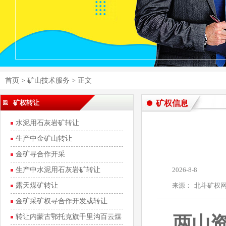
首页
>
矿山技术服务
> 正文
矿权转让
矿权信息
水泥用石灰岩矿转让
生产中金矿山转让
金矿寻合作开采
生产中水泥用石灰岩矿转让
2026-8-8
露天煤矿转让
来源：
北斗矿权
金矿采矿权寻合作开发或转让
转让内蒙古鄂托克旗千里沟百云煤
两山