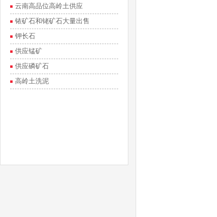
云南高品位高岭土供应
铱矿石和铑矿石大量出售
钾长石
供应锰矿
供应磷矿石
高岭土洗泥